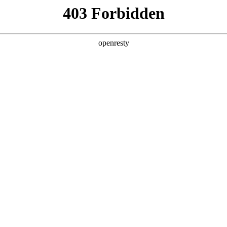
企业业务
个人业务
了解我们
投资者
网
>
园区物联解决方案
新日 @ 北京建筑设计院
EN
Global
筑遇见科技赋能，会碰撞