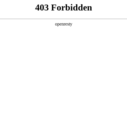
ss
Products
About Us
Investor Rela
EN
Global
新日 @ 北京建筑设计院
筑遇见科技赋能，会碰撞